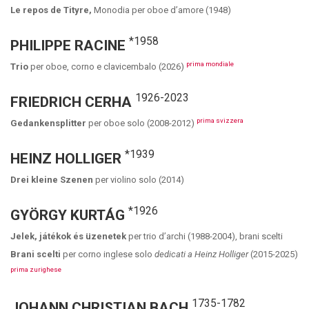
Le repos de Tityre,
Monodia per oboe d’amore (1948)
*1958
PHILIPPE RACINE
prima mondiale
Trio
per oboe, corno e clavicembalo (2026)
1926-2023
FRIEDRICH CERHA
prima svizzera
Gedankensplitter
per oboe solo (2008-2012)
*1939
HEINZ HOLLIGER
Drei kleine Szenen
per violino solo (2014)
*1926
GYÖRGY KURTÁG
Jelek, játékok és üzenetek
per trio d’archi (1988-2004), brani scelti
Brani scelti
per corno inglese solo
dedicati a Heinz Holliger
(2015-2025)
prima zurighese
1735-1782
JOHANN CHRISTIAN BACH