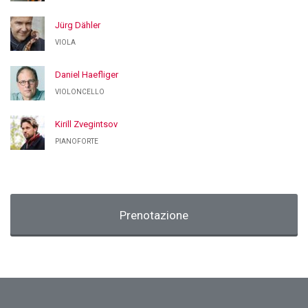
Jürg Dähler
VIOLA
Daniel Haefliger
VIOLONCELLO
Kirill Zvegintsov
PIANOFORTE
Prenotazione