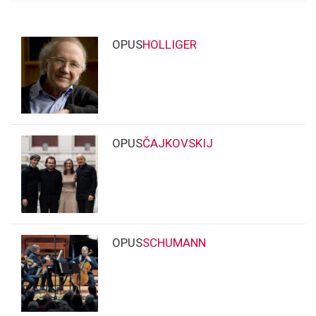
OPUS
HOLLIGER
OPUS
ČAJKOVSKIJ
OPUS
SCHUMANN