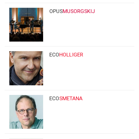
OPUS
MUSORGSKIJ
ECO
HOLLIGER
ECO
SMETANA