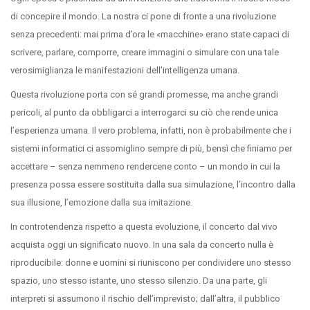
di concepire il mondo. La nostra ci pone di fronte a una rivoluzione
senza precedenti: mai prima d’ora le «macchine» erano state capaci di
scrivere, parlare, comporre, creare immagini o simulare con una tale
verosimiglianza le manifestazioni dell’intelligenza umana.
Questa rivoluzione porta con sé grandi promesse, ma anche grandi
pericoli, al punto da obbligarci a interrogarci su ciò che rende unica
l’esperienza umana. Il vero problema, infatti, non è probabilmente che i
sistemi informatici ci assomiglino sempre di più, bensì che finiamo per
accettare – senza nemmeno rendercene conto – un mondo in cui la
presenza possa essere sostituita dalla sua simulazione, l’incontro dalla
sua illusione, l’emozione dalla sua imitazione.
In controtendenza rispetto a questa evoluzione, il concerto dal vivo
acquista oggi un significato nuovo. In una sala da concerto nulla è
riproducibile: donne e uomini si riuniscono per condividere uno stesso
spazio, uno stesso istante, uno stesso silenzio. Da una parte, gli
interpreti si assumono il rischio dell’imprevisto; dall’altra, il pubblico