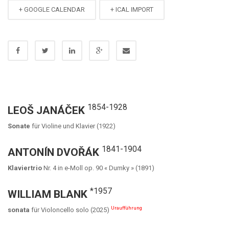
+ GOOGLE CALENDAR
+ ICAL IMPORT
1854-1928
LEOŠ JANÁČEK
Sonate
für Violine und Klavier (1922)
1841-1904
ANTONÍN DVOŘÁK
Klaviertrio
Nr. 4 in e-Moll op. 90 « Dumky » (1891)
*1957
WILLIAM BLANK
Uraufführung
sonata
für Violoncello solo (2025)