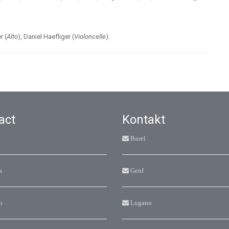
r (
Alto
), Daniel Haefliger (
Violoncelle
).
act
Kontakt
Basel
a
Genf
o
Lugano