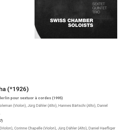
ha (*1926)
rlin pour sextuor à cordes (1995)
oleman (
Violon
), Jürg Dähler (
Alto
), Hannes Bärtschi (
Alto
), Daniel
.
7)
(
Violon
), Corinne Chapelle (
Violon
), Jürg Dähler (
Alto
), Daniel Haefliger