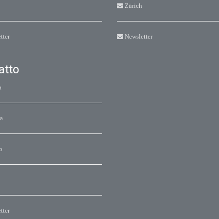
Zürich
tter
Newsletter
atto
a
a
o
tter