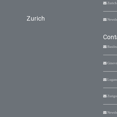
Zurich
Zurich
Newsle
Cont
Basile
Ginevr
Lugan
Zurigo
Newsle