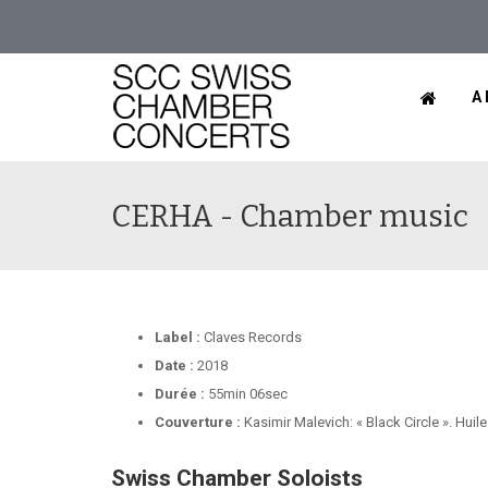
A
CERHA - Chamber music
Label :
Claves Records
Date :
2018
Durée :
55min 06sec
Couverture :
Kasimir Malevich: « Black Circle ». Huil
Swiss Chamber Soloists