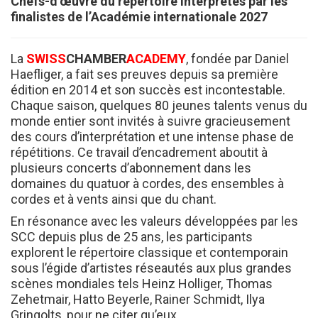
Chefs-d’œuvre du répertoire interprétés par les
finalistes de l’Académie internationale 2027
La
SWISS
CHAMBER
ACADEMY
, fondée par Daniel
Haefliger, a fait ses preuves depuis sa première
édition en 2014 et son succès est incontestable.
Chaque saison, quelques 80 jeunes talents venus du
monde entier sont invités à suivre gracieusement
des cours d’interprétation et une intense phase de
répétitions. Ce travail d’encadrement aboutit à
plusieurs concerts d’abonnement dans les
domaines du quatuor à cordes, des ensembles à
cordes et à vents ainsi que du chant.
En résonance avec les valeurs développées par les
SCC depuis plus de 25 ans, les participants
explorent le répertoire classique et contemporain
sous l’égide d’artistes réseautés aux plus grandes
scènes mondiales tels Heinz Holliger, Thomas
Zehetmair, Hatto Beyerle, Rainer Schmidt, Ilya
Gringolts, pour ne citer qu’eux.