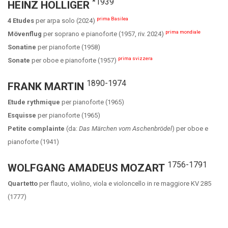
*1939
HEINZ HOLLIGER
prima Basilea
4 Etudes
per arpa solo (2024)
prima mondiale
Mövenflug
per soprano e pianoforte (1957, riv. 2024)
Sonatine
per pianoforte (1958)
prima svizzera
Sonate
per oboe e pianoforte (1957)
1890-1974
FRANK MARTIN
Etude rythmique
per pianoforte (1965)
Esquisse
per pianoforte (1965)
Petite complainte
(da:
Das Märchen vom Aschenbrödel
) per oboe e
pianoforte (1941)
1756-1791
WOLFGANG AMADEUS MOZART
Quartetto
per flauto, violino, viola e violoncello in re maggiore KV 285
(1777)