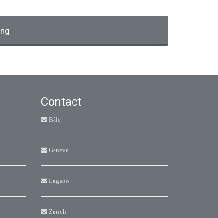
ung
Contact
Bâle
Genève
Lugano
Zurich