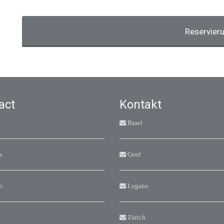
Reservier
act
Kontakt
Basel
a
Genf
o
Lugano
Zürich