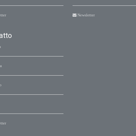
tter
Newsletter
atto
a
a
o
tter