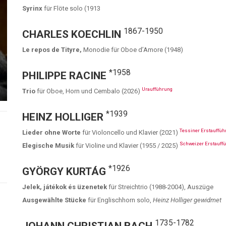
Syrinx
für Flöte solo (1913
1867-1950
CHARLES KOECHLIN
Le repos de Tityre,
Monodie für Oboe d’Amore (1948)
*1958
PHILIPPE RACINE
Uraufführung
Trio
für Oboe, Horn und Cembalo (2026)
*1939
HEINZ HOLLIGER
Tessiner Erstauffüh
Lieder ohne Worte
für Violoncello und Klavier (2021)
Schweizer Erstauff
Elegische Musik
für Violine und Klavier (1955 / 2025)
*1926
GYÖRGY KURTÁG
Jelek, játékok és üzenetek
für Streichtrio (1988-2004), Auszüge
Ausgewählte Stücke
für Englischhorn solo,
Heinz Holliger gewidmet
1735-1782