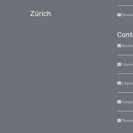
Zürich
Newsle
Cont
Basile
Ginevr
Lugan
Zurigo
Newsle