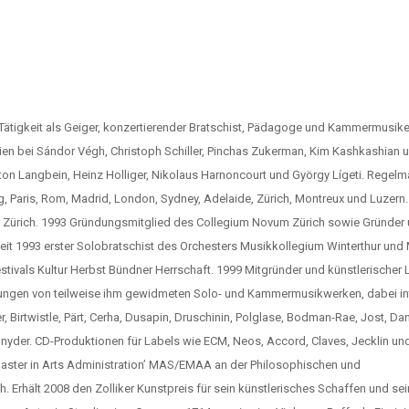
ale Tätigkeit als Geiger, konzertierender Bratschist, Pädagoge und Kammermusik
dien bei Sándor Végh, Christoph Schiller, Pinchas Zukerman, Kim Kashkashian 
on Langbein, Heinz Holliger, Nikolaus Harnoncourt und György Lígeti. Regel
rg, Paris, Rom, Madrid, London, Sydney, Adelaide, Zürich, Montreux und Luzern.
 Zürich. 1993 Gründungsmitglied des Collegium Novum Zürich sowie Gründer
it 1993 erster Solobratschist des Orchesters Musikkollegium Winterthur und 
estivals Kultur Herbst Bündner Herrschaft. 1999 Mitgründer und künstlerischer L
rungen von teilweise ihm gewidmeten Solo- und Kammermusikwerken, dabei in
 Birtwistle, Pärt, Cerha, Dusapin, Druschinin, Polglase, Bodman-Rae, Jost, Dan
chnyder. CD-Produktionen für Labels wie ECM, Neos, Accord, Claves, Jecklin un
Master in Arts Administration’ MAS/EMAA an der Philosophischen und
h. Erhält 2008 den Zolliker Kunstpreis für sein künstlerisches Schaffen und se