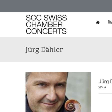
ÜB
Jürg Dähler
Jürg 
VIOLA