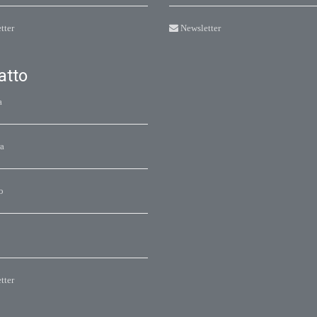
tter
Newsletter
atto
a
a
o
tter