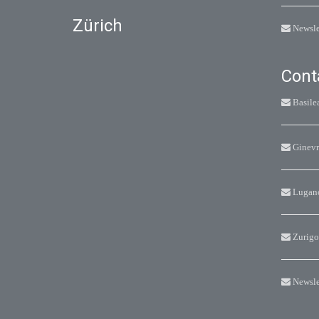
Zürich
Newsle
Cont
Basile
Ginevr
Lugan
Zurigo
Newsle