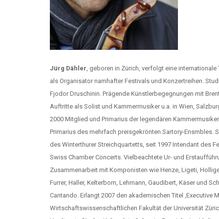
Jürg Dähler
, geboren in Zürich, verfolgt eine internation
als Organisator namhafter Festivals und Konzertreihen. Stu
Fjodor Druschinin. Prägende Künstlerbegegnungen mit Brent
Auftritte als Solist und Kammermusiker u.a. in Wien, Salzbu
2000 Mitglied und Primarius der legendären Kammermusiker
Primarius des mehrfach preisgekrönten Sartory-Ensmbles. Se
des Winterthurer Streichquartetts, seit 1997 Intendant des F
Swiss Chamber Concerts. Vielbeachtete Ur- und Erstauffüh
Zusammenarbeit mit Komponisten wie Henze, Ligeti, Holliger,
Furrer, Haller, Kelterborn, Lehmann, Gaudibert, Käser und S
Cantando. Erlangt 2007 den akademischen Titel ‚Executive 
Wirtschaftswissenschaftlichen Fakultät der Universität Züric