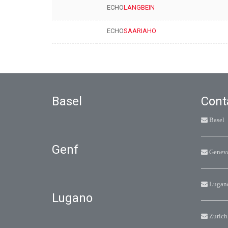
ECHO
LANGBEIN
ECHO
SAARIAHO
Basel
Cont
Basel
Genf
Genev
Lugan
Lugano
Zurich