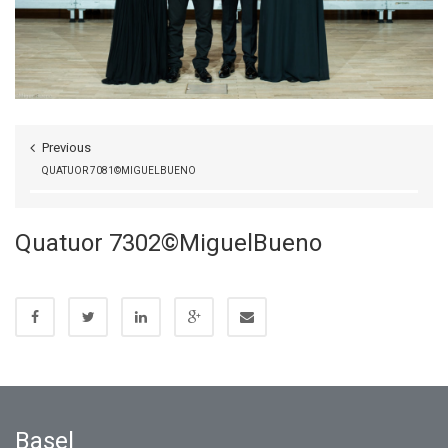
Previous
QUATUOR 7081©MIGUELBUENO
Quatuor 7302©MiguelBueno
Basel