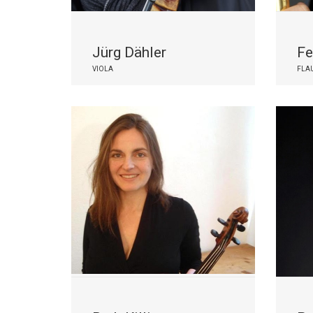
Jürg Dähler
Fe
VIOLA
FLA