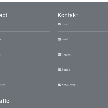
act
Kontakt
Basel
a
Genf
o
Lugano
Zürich
tter
Newsletter
atto