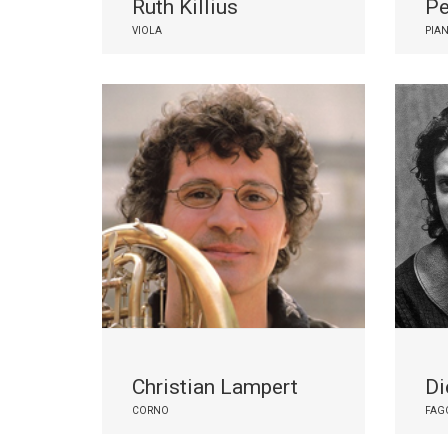
Ruth Killius
Pe
VIOLA
PIA
Christian Lampert
Di
CORNO
FAG